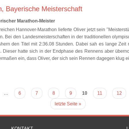
, Bayerische Meisterschaft
erischer Marathon-Meister
eichen Hannover-Marathon lieferte Oliver jetzt sein "Meisterst
ern. Bei den Landesmeisterschaften in der traditionellen olymp
shern den Titel mit 2:36.08 Stunden. Dabei sah es lange Zei
. Dieser hatte sich in der Endphase des Rennens aber über
rmaßen ein, dass Oliver, der sich sein Rennen dagegen klug einge
…
6
7
8
9
10
11
12
letzte Seite »
KONTAKT