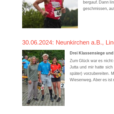
bergauf. Dann li
geschmissen, auf 
30.06.2024
: Neunkirchen a.B., Li
Drei Klassensiege und
Zum Glück war es nicht 
Jutta und mir hatte sic
später) vorzubereiten. 
Wiesenweg. Aber es ist n