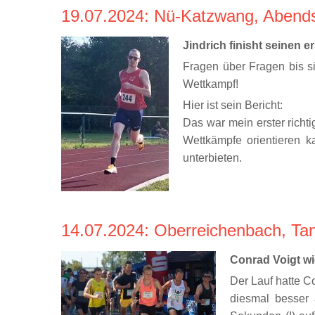
19.07.2024
: Nü-Katzwang, Abends
Jindrich finisht seinen e
Fragen über Fragen bis s
Wettkampf!
Hier ist sein Bericht:
Das war mein erster richti
Wettkämpfe orientieren k
unterbieten.
14.07.2024
: Oberreichenbach, Ta
Conrad Voigt w
Der Lauf hatte C
diesmal besser 