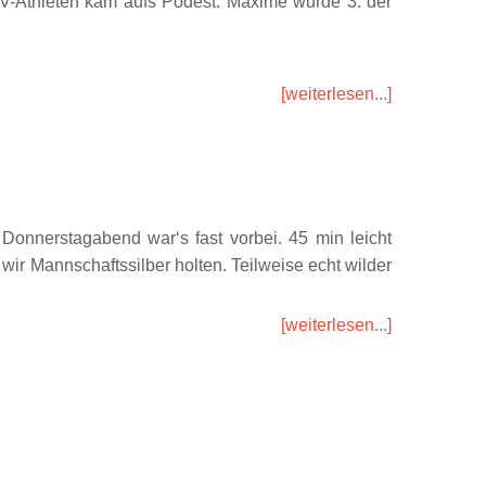
TV-Athleten kam aufs Podest. Maxime wurde 3. der
[weiterlesen...]
onnerstagabend war‘s fast vorbei. 45 min leicht
wir Mannschaftssilber holten. Teilweise echt wilder
[weiterlesen...]