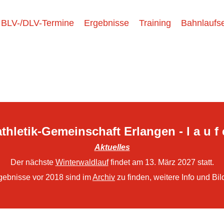
BLV-/DLV-Termine
Ergebnisse
Training
Bahnlaufse
thletik-Gemeinschaft Erlangen - l a u f 
Aktuelles
Der nächste
Winterwaldlauf
findet am 13. März 2027 statt.
gebnisse vor 2018 sind im
Archiv
zu finden, weitere Info und Bil