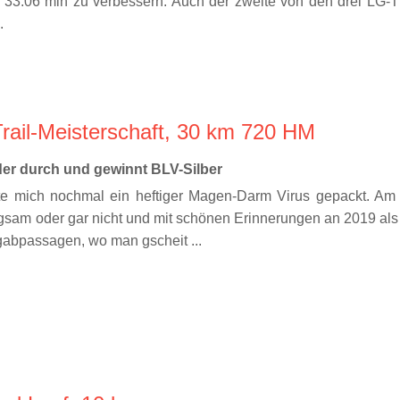
f 33.06 min zu verbessern. Auch der zweite von den drei LG-
.
rail-Meisterschaft, 30 km 720 HM
der durch und gewinnt BLV-Silber
e mich nochmal ein heftiger Magen-Darm Virus gepackt. Am D
ngsam oder gar nicht und mit schönen Erinnerungen an 2019 als 
rgabpassagen, wo man gscheit ...