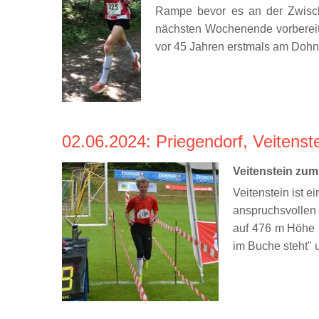
Rampe bevor es an der Zwische
nächsten Wochenende vorbereiten
vor 45 Jahren erstmals am Dohnw
02.06.2024
: Priegendorf, Veitens
Veitenstein zu
Veitenstein ist 
anspruchsvollen 
auf 476 m Höhe h
im Buche steht" u