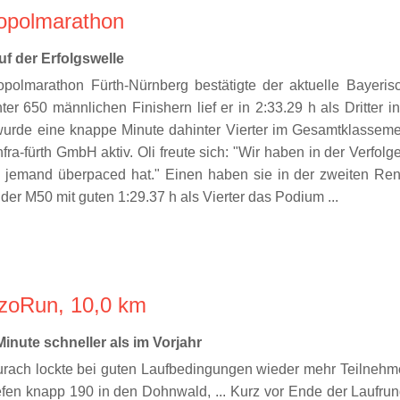
ropolmarathon
auf der Erfolgswelle
polmarathon Fürth-Nürnberg bestätigte der aktuelle Bayerisc
nter 650 männlichen Finishern lief er in 2:33.29 h als Dritter
urde eine knappe Minute dahinter Vierter im Gesamtklassemen
nfra-fürth GmbH aktiv. Oli freute sich: "Wir haben in der Verfo
 jemand überpaced hat." Einen haben sie in der zweiten Renn
der M50 mit guten 1:29.37 h als Vierter das Podium ...
rzoRun, 10,0 km
inute schneller als im Vorjahr
ch lockte bei guten Laufbedingungen wieder mehr Teilnehmer a
fen knapp 190 in den Dohnwald, ... Kurz vor Ende der Laufrund