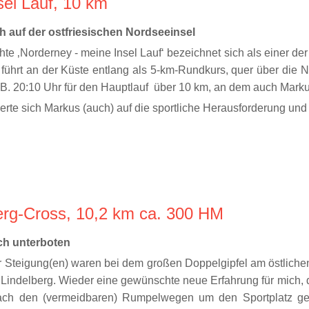
sel Lauf, 10 km
h auf der ostfriesischen Nordseeinsel
chte
‚Norderney - meine Insel Lauf‘ bezeichnet sich als einer de
r führt an der Küste entlang als 5-km-Rundkurs, quer über die N
.B. 20:10 Uhr für den Hauptlauf über 10 km, an dem auch Marku
ierte sich Markus (auch) auf die sportliche Herausforderung und 
berg-Cross, 10,2 km ca. 300 HM
ch unterboten
Steigung(en) waren bei dem großen Doppelgipfel am östlichen
indelberg. Wieder eine gewünschte neue Erfahrung für mich, di
ach den (vermeidbaren) Rumpelwegen um den Sportplatz geht