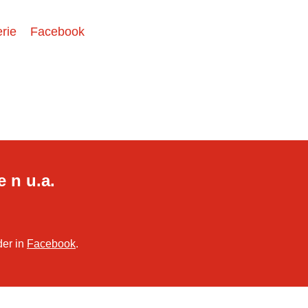
rie
Facebook
e n u.a.
der in
Facebook
.