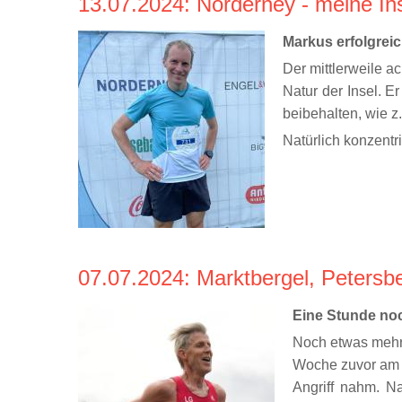
13.07.2024
: Norderney - meine In
Markus erfolgreic
Der mittlerweile a
Natur der Insel. E
beibehalten, wie z
Natürlich konzentr
07.07.2024
: Marktbergel, Peters
Eine Stunde no
Noch etwas mehr 
Woche zuvor am L
Angriff nahm. N