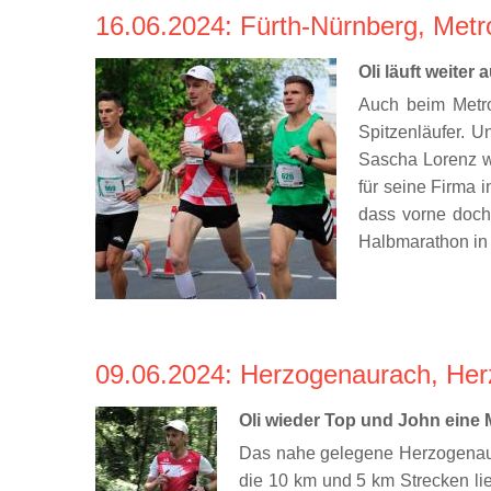
16.06.2024
: Fürth-Nürnberg, Met
Oli läuft weiter 
Auch beim Metro
Spitzenläufer. U
Sascha Lorenz w
für seine Firma i
dass vorne doch
Halbmarathon in 
09.06.2024
: Herzogenaurach, He
Oli wieder Top und John eine M
Das nahe gelegene Herzogenaura
die 10 km und 5 km Strecken lie