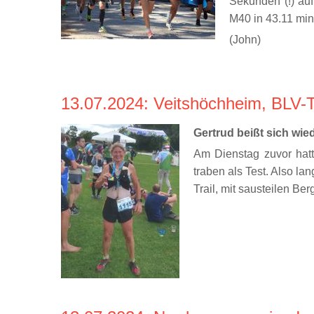
Sekunden (!) au
M40 in 43.11 min
(John)
13.07.2024
: Veitshöchheim, BLV-T
Gertrud beißt sich wie
Am Dienstag zuvor hatt
traben als Test. Also la
Trail, mit sausteilen Be