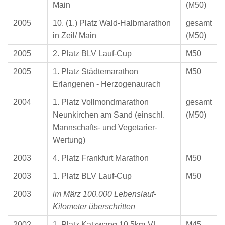
Main
(M50)
2005
10. (1.) Platz Wald-Halbmarathon
gesamt
in Zeil/ Main
(M50)
2005
2. Platz BLV Lauf-Cup
M50
2005
1. Platz Städtemarathon
M50
Erlangenen - Herzogenaurach
2004
1. Platz Vollmondmarathon
gesamt
Neunkirchen am Sand (einschl.
(M50)
Mannschafts- und Vegetarier-
Wertung)
2003
4. Platz Frankfurt Marathon
M50
2003
1. Platz BLV Lauf-Cup
M50
2003
im März 100.000 Lebenslauf-
Kilometer überschritten
2002
1. Platz Katzwang 10,5km-VL
M45