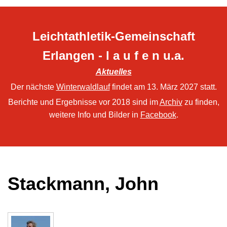
Leichtathletik-Gemeinschaft
Erlangen - l a u f e n u.a.
Aktuelles
Der nächste
Winterwaldlauf
findet am 13. März 2027 statt.
Berichte und Ergebnisse vor 2018 sind im
Archiv
zu finden,
weitere Info und Bilder in
Facebook
.
Stackmann, John