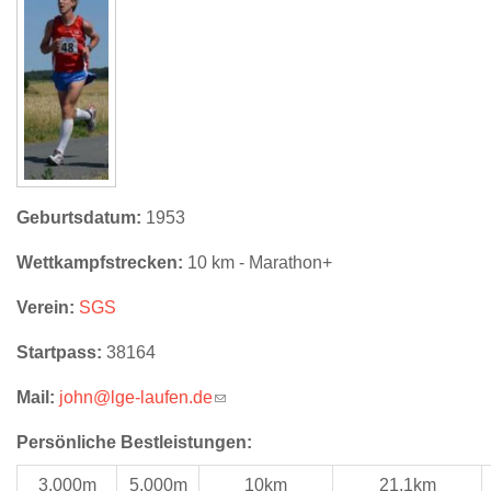
Geburtsdatum:
1953
Wettkampfstrecken:
10 km - Marathon+
Verein:
SGS
Startpass:
38164
Mail:
john@lge-laufen.de
(link sends e-mail)
Persönliche Bestleistungen:
3.000m
5.000m
10km
21,1km