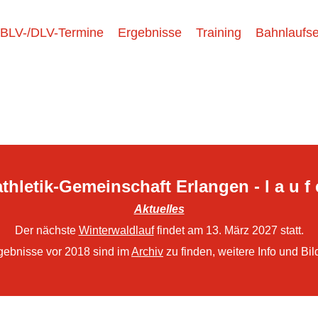
BLV-/DLV-Termine
Ergebnisse
Training
Bahnlaufse
thletik-Gemeinschaft Erlangen - l a u f 
Aktuelles
Der nächste
Winterwaldlauf
findet am 13. März 2027 statt.
gebnisse vor 2018 sind im
Archiv
zu finden, weitere Info und Bil