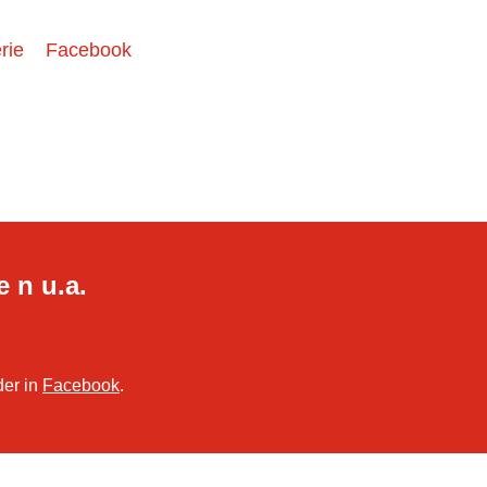
rie
Facebook
e n u.a.
der in
Facebook
.