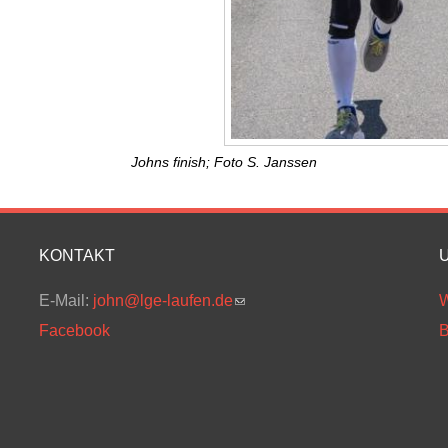
Johns finish; Foto S. Janssen
KONTAKT
E-Mail:
john@lge-laufen.de
(link sends e-mail)
W
Facebook
B