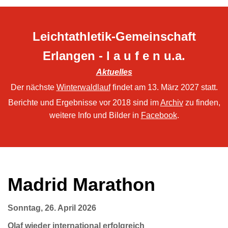
Leichtathletik-Gemeinschaft
Erlangen - l a u f e n u.a.
Aktuelles
Der nächste
Winterwaldlauf
findet am 13. März 2027 statt.
Berichte und Ergebnisse vor 2018 sind im
Archiv
zu finden,
weitere Info und Bilder in
Facebook
.
Madrid Marathon
Sonntag, 26. April 2026
Olaf wieder
international erfolgreich