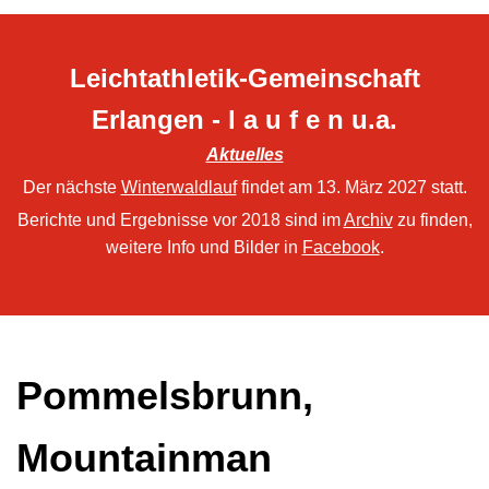
Leichtathletik-Gemeinschaft
Erlangen - l a u f e n u.a.
Aktuelles
Der nächste
Winterwaldlauf
findet am 13. März 2027 statt.
Berichte und Ergebnisse vor 2018 sind im
Archiv
zu finden,
weitere Info und Bilder in
Facebook
.
Pommelsbrunn,
Mountainman