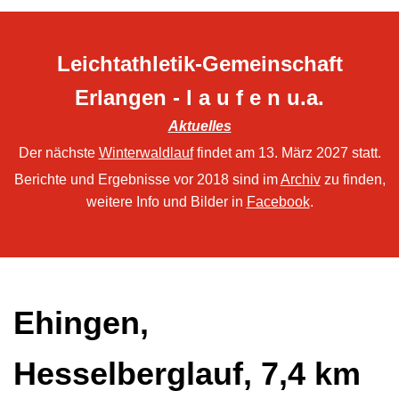
Leichtathletik-Gemeinschaft
Erlangen - l a u f e n u.a.
Aktuelles
Der nächste
Winterwaldlauf
findet am 13. März 2027 statt.
Berichte und Ergebnisse vor 2018 sind im
Archiv
zu finden,
weitere Info und Bilder in
Facebook
.
Ehingen,
Hesselberglauf, 7,4 km