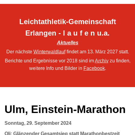
Leichtathletik-Gemeinschaft
Erlangen - l a u f e n u.a.
Aktuelles
Der nächste
Winterwaldlauf
findet am 13. März 2027 statt.
Berichte und Ergebnisse vor 2018 sind im
Archiv
zu finden,
weitere Info und Bilder in
Facebook
.
Ulm, Einstein-Marathon
Sonntag, 29. September 2024
Oli: Glänzender Gesamtsieg statt Marathonbestzeit