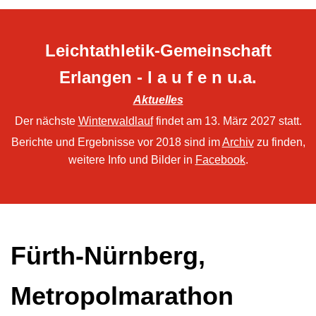
Leichtathletik-Gemeinschaft
Erlangen - l a u f e n u.a.
Aktuelles
Der nächste
Winterwaldlauf
findet am 13. März 2027 statt.
Berichte und Ergebnisse vor 2018 sind im
Archiv
zu finden,
weitere Info und Bilder in
Facebook
.
Fürth-Nürnberg,
Metropolmarathon