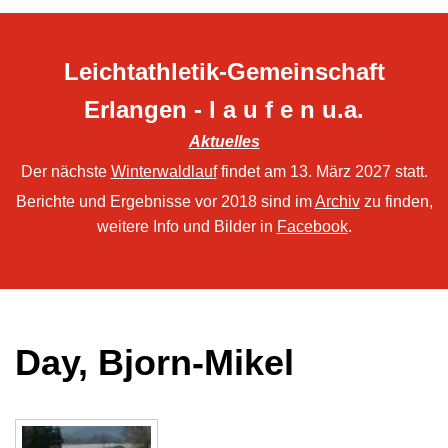
Leichtathletik-Gemeinschaft
Erlangen - l a u f e n u.a.
Aktuelles
Der nächste
Winterwaldlauf
findet am 13. März 2027 statt.
Berichte und Ergebnisse vor 2018 sind im
Archiv
zu finden,
weitere Info und Bilder in
Facebook
.
Day, Bjorn-Mikel