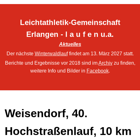
Leichtathletik-Gemeinschaft
Erlangen - l a u f e n u.a.
Aktuelles
Der nächste
Winterwaldlauf
findet am 13. März 2027 statt.
Berichte und Ergebnisse vor 2018 sind im
Archiv
zu finden,
weitere Info und Bilder in
Facebook
.
Weisendorf, 40.
Hochstraßenlauf, 10 km