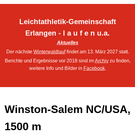
Leichtathletik-Gemeinschaft
Erlangen - l a u f e n u.a.
Aktuelles
Der nächste
Winterwaldlauf
findet am 13. März 2027 statt.
Berichte und Ergebnisse vor 2018 sind im
Archiv
zu finden,
weitere Info und Bilder in
Facebook
.
Winston-Salem NC/USA,
1500 m