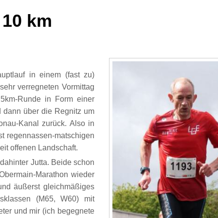
, 10 km
uptlauf in einem (fast zu)
sehr verregneten Vormittag
e 5km-Runde in Form einer
nd dann über die Regnitz um
nau-Kanal zurück. Also in
st regennassen-matschigen
eit offenen Landschaft.
 dahinter Jutta. Beide schon
 Obermain-Marathon wieder
 und äußerst gleichmäßiges
rsklassen (M65, W60) mit
ter und mir (ich begegnete