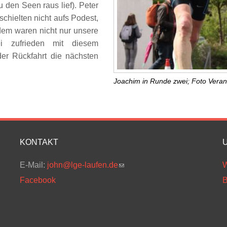
 den Seen raus lief). Peter
schielten nicht aufs Podest,
zdem waren nicht nur unsere
i zufrieden mit diesem
er Rückfahrt die nächsten
Joachim in Runde zwei; Foto Verans
KONTAKT
E-Mail:
john@lge-laufen.de
(link sends e-mail)
W
Facebook
B