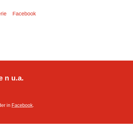
rie
Facebook
e n u.a.
der in
Facebook
.