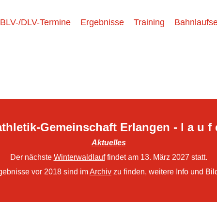
BLV-/DLV-Termine
Ergebnisse
Training
Bahnlaufse
thletik-Gemeinschaft Erlangen - l a u f 
Aktuelles
Der nächste
Winterwaldlauf
findet am 13. März 2027 statt.
gebnisse vor 2018 sind im
Archiv
zu finden, weitere Info und Bil