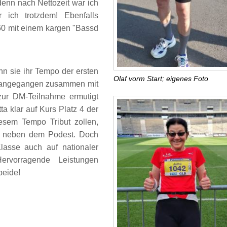
denn nach Nettozeit war ich
ar ich trotzdem! Ebenfalls
W60 mit einem kargen "Bassd
n sie ihr Tempo der ersten
Olaf vorm Start; eigenes Foto
ig angegangen zusammen mit
 zur DM-Teilnahme ermutigt
a klar auf Kurs Platz 4 der
sem Tempo Tribut zollen,
z neben dem Podest. Doch
Klasse auch auf nationaler
rvorragende Leistungen
beide!