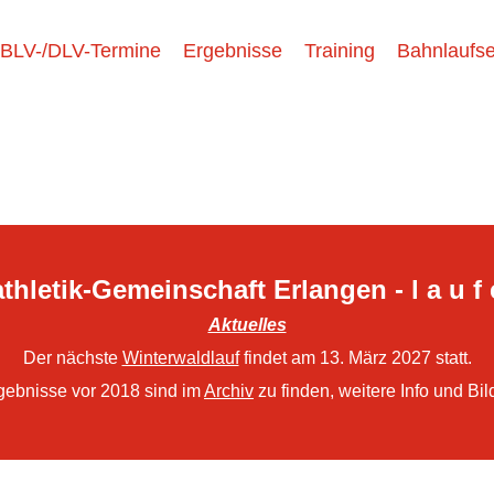
BLV-/DLV-Termine
Ergebnisse
Training
Bahnlaufse
thletik-Gemeinschaft Erlangen - l a u f 
Aktuelles
Der nächste
Winterwaldlauf
findet am 13. März 2027 statt.
gebnisse vor 2018 sind im
Archiv
zu finden, weitere Info und Bil