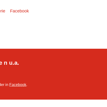
rie
Facebook
e n u.a.
der in
Facebook
.