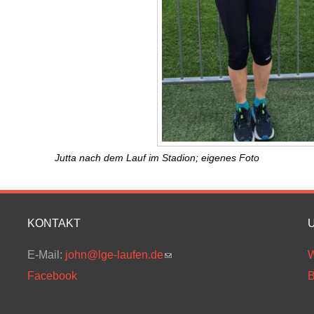
Jutta nach dem Lauf im Stadion; eigenes Foto
KONTAKT
E-Mail:
john@lge-laufen.de
(link sends e-mail)
W
Facebook
B