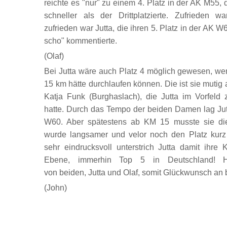
reichte es "nur" zu einem 4. Platz in der AK M55, 
schneller als der Drittplatzierte. Zufrieden w
zufrieden war Jutta, die ihren 5. Platz in der AK 
scho" kommentierte.
(Olaf)
Bei Jutta wäre auch Platz 4 möglich gewesen, wen
15 km hätte durchlaufen können. Die ist sie mut
Katja Funk (Burghaslach), die Jutta im Vorfeld
hatte. Durch das Tempo der beiden Damen lag Jutt
W60. Aber spätestens ab KM 15 musste sie die
wurde langsamer und velor noch den Platz kur
sehr eindrucksvoll unterstrich Jutta damit ihre 
Ebene, immerhin Top 5 in Deutschland! He
von beiden, Jutta und Olaf, somit Glückwunsch an 
(John)