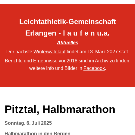
Leichtathletik-Gemeinschaft
Erlangen - l a u f e n u.a.
Aktuelles
Der nächste
Winterwaldlauf
findet am 13. März 2027 statt.
Berichte und Ergebnisse vor 2018 sind im
Archiv
zu finden,
weitere Info und Bilder in
Facebook
.
Pitztal, Halbmarathon
Sonntag, 6. Juli 2025
Halbmarathon in den Bergen