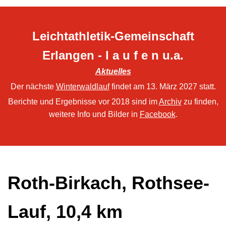
Leichtathletik-Gemeinschaft
Erlangen - l a u f e n u.a.
Aktuelles
Der nächste
Winterwaldlauf
findet am 13. März 2027 statt.
Berichte und Ergebnisse vor 2018 sind im
Archiv
zu finden,
weitere Info und Bilder in
Facebook
.
Roth-Birkach, Rothsee-
Lauf, 10,4 km