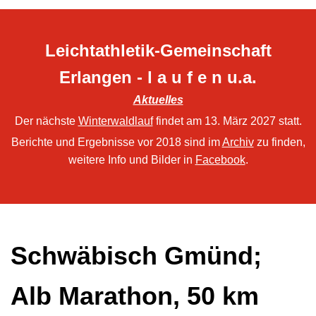
Leichtathletik-Gemeinschaft
Erlangen - l a u f e n u.a.
Aktuelles
Der nächste
Winterwaldlauf
findet am 13. März 2027 statt.
Berichte und Ergebnisse vor 2018 sind im
Archiv
zu finden,
weitere Info und Bilder in
Facebook
.
Schwäbisch Gmünd;
Alb Marathon, 50 km