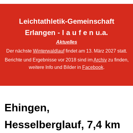
Leichtathletik-Gemeinschaft
Erlangen - l a u f e n u.a.
Aktuelles
Der nächste
Winterwaldlauf
findet am 13. März 2027 statt.
Berichte und Ergebnisse vor 2018 sind im
Archiv
zu finden,
weitere Info und Bilder in
Facebook
.
Ehingen,
Hesselberglauf, 7,4 km