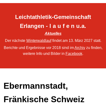
Leichtathletik-Gemeinschaft
Erlangen - l a u f e n u.a.
Aktuelles
Der nächste
Winterwaldlauf
findet am 13. März 2027 statt.
Berichte und Ergebnisse vor 2018 sind im
Archiv
zu finden,
weitere Info und Bilder in
Facebook
.
Ebermannstadt,
Fränkische Schweiz