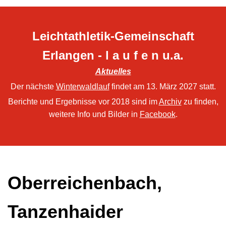
Leichtathletik-Gemeinschaft
Erlangen - l a u f e n u.a.
Aktuelles
Der nächste
Winterwaldlauf
findet am 13. März 2027 statt.
Berichte und Ergebnisse vor 2018 sind im
Archiv
zu finden,
weitere Info und Bilder in
Facebook
.
Oberreichenbach,
Tanzenhaider