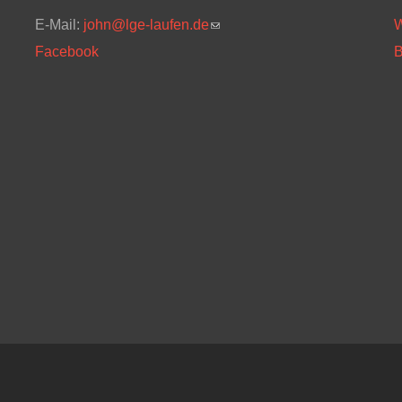
E-Mail:
john@lge-laufen.de
(link sends e-mail)
W
Facebook
B