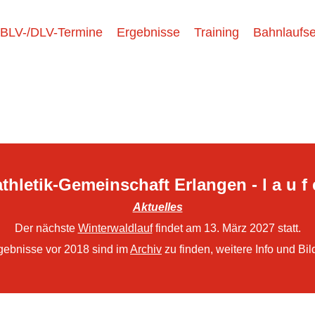
BLV-/DLV-Termine
Ergebnisse
Training
Bahnlaufse
thletik-Gemeinschaft Erlangen - l a u f 
Aktuelles
Der nächste
Winterwaldlauf
findet am 13. März 2027 statt.
gebnisse vor 2018 sind im
Archiv
zu finden, weitere Info und Bil