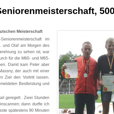
Seniorenmeisterschaft, 50
eutschen Meisterschaft
Seniorenmeisterschaft im
1. und Olaf am Morgen des
rehrung zu sehen ist, war
rch für die M60- und M65-
hen. Damit kam Peter aber
assny, der auch mit einer
m Ziel den Vortritt lassen.
emeldeten Bestleistung und
tail geregelt . Zwei Stunden
nscannen; dann durfte ich
sste spätestens 90 Minuten