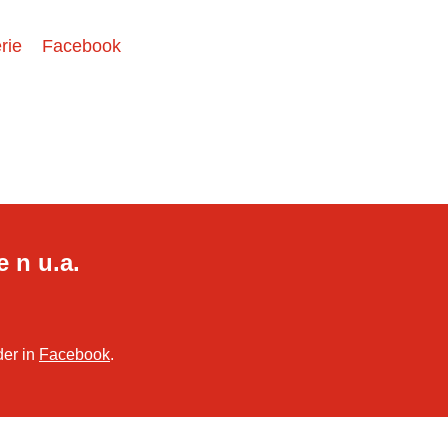
rie
Facebook
e n u.a.
der in
Facebook
.